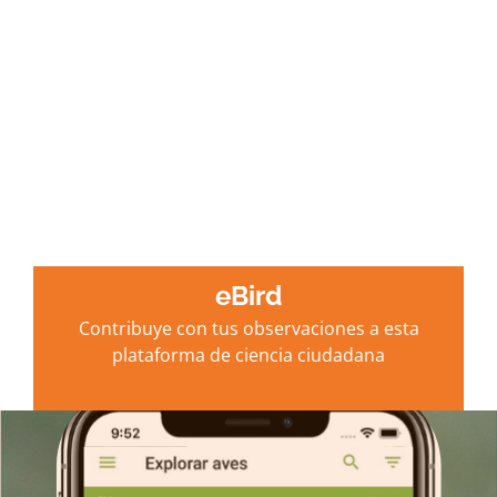
eBird
Contribuye con tus observaciones a esta
plataforma de ciencia ciudadana