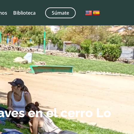
mos
Biblioteca
Súmate
ves en el cerro Lo