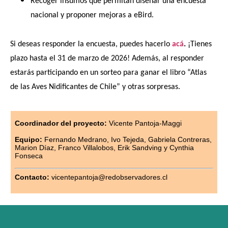
Recoger insumos que permitan diseñar una encuesta
nacional y proponer mejoras a eBird.
Si deseas responder la encuesta, puedes hacerlo
acá
.
¡Tienes
plazo hasta el 31 de marzo de 2026! Además, al responder
estarás participando en un sorteo para ganar el libro “Atlas
de las Aves Nidificantes de Chile” y otras sorpresas.
Coordinador del proyecto:
Vicente Pantoja-Maggi
Equipo:
Fernando Medrano, Ivo Tejeda, Gabriela Contreras,
Marion Díaz, Fra
nco Villalobos, Erik Sandving y Cynthia
Fonseca
Contacto:
vicentepantoja@redobservadores.cl