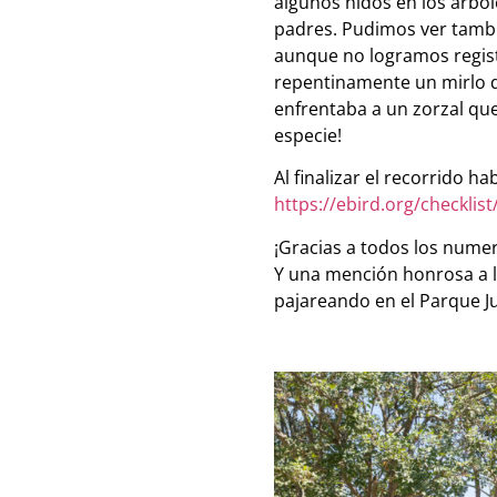
algunos nidos en los árbo
padres. Pudimos ver tambi
aunque no logramos regist
repentinamente un mirlo de
enfrentaba a un zorzal que
especie!
Al finalizar el recorrido h
https://ebird.org/checklis
¡Gracias a todos los numer
Y una mención honrosa a lo
pajareando en el Parque Jua