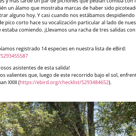
les y más tarde un par de pichones que pedían comida con i
én un álamo que mostraba marcas de haber sido picoteado
rar alguno hoy. Y casi cuando nos estábamos despidiendo y
 pico corto hace su vocalización particular al lado de nue
 estaba comiendo. ¡Llevamos una racha de tres salidas con 
abíamos registrado 14 especies en nuestra lista de eBird:
t/S293455587
osos asistentes de esta salida!
s valientes que, luego de este recorrido bajo el sol, enfren
n XXIII (
https://ebird.org/checklist/S293484652
).