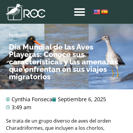
Noticias
Día Mundial de las Aves
Playeras: Conoce sus
características y las amenazas
que enfrentan en sus viajes
migratorios
Cynthia Fonseca
Septiembre 6, 2025
3:49 am
Se trata de un grupo diverso de aves del orden
Charadriiformes, que incluyen a los chorlos,