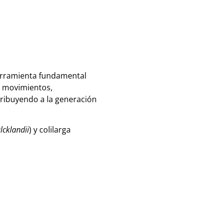
herramienta fundamental
o movimientos,
tribuyendo a la generación
lcklandii
) y colilarga