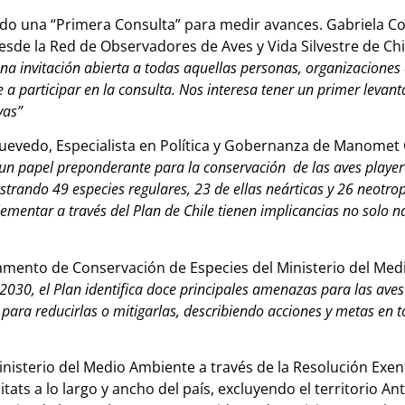
ado una “Primera Consulta” para medir avances. Gabriela Co
sde la Red de Observadores de Aves y Vida Silvestre de Chil
una invitación abierta a todas aquellas personas, organizaciones 
e a participar en la consulta. Nos interesa tener un primer leva
vas”
uevedo, Especialista en Política y Gobernanza de Manomet 
 un papel preponderante para la conservación de las aves player
istrando 49 especies regulares, 23 de ellas neárticas y 26 neotrop
mentar a través del Plan de Chile tienen implicancias no solo n
tamento de Conservación de Especies del Ministerio del Med
2030, el Plan identifica doce principales amenazas para las aves 
para reducirlas o mitigarlas, describiendo acciones y metas en t
inisterio del Medio Ambiente a través de la Resolución Exen
itats a lo largo y ancho del país, excluyendo el territorio An