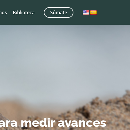
mos
Biblioteca
Súmate
para medir avances