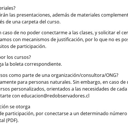
riales?
irán las presentaciones, además de materiales complement
vés de una carpeta del curso.
aso de no poder conectarme a las clases, y solicitar el cer
os con mecanismos de justificación, por lo que no es posi
itos de participación.
por los cursos?
ga la boleta correspondiente.
rsos como parte de una organización/consultora/ONG?
camente para personas naturales. Sin embargo, en caso de 
rsos personalizados, orientados a las necesidades de cada
ctarte con educacion@redobservadores.cl
ación se otorga
 de participación, por conectarse a un determinado númer
tal (PDF).