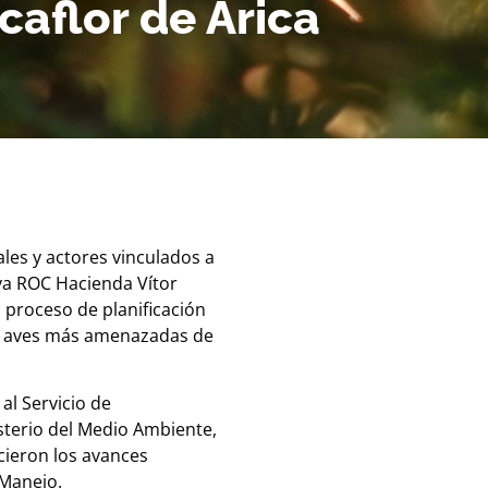
caflor de Arica
les y actores vinculados a
rva ROC Hacienda Vítor
l proceso de planificación
las aves más amenazadas de
al Servicio de
sterio del Medio Ambiente,
cieron los avances
 Manejo.