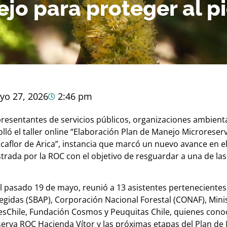
jo para proteger al pi
yo 27, 2026
2:46 pm
presentantes de servicios públicos, organizaciones ambienta
olló el taller online “Elaboración Plan de Manejo Microrese
icaflor de Arica”, instancia que marcó un nuevo avance en e
strada por la ROC con el objetivo de resguardar a una de 
el pasado 19 de mayo, reunió a 13 asistentes pertenecientes 
egidas (SBAP), Corporación Nacional Forestal (CONAF), Mini
vesChile, Fundación Cosmos y Peuquitas Chile, quienes cono
serva ROC Hacienda Vítor y las próximas etapas del Plan de