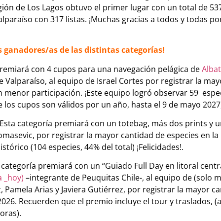
gión de Los Lagos obtuvo el primer lugar con un total de 537
lparaíso con 317 listas. ¡Muchas gracias a todos y todas po
 ganadores/as de las distintas categorías!
premiará con 4 cupos para una navegación pelágica de
Albat
 Valparaíso, al equipo de Israel Cortes por registrar la ma
 menor participación. ¡Este equipo logró observar 59 espec
los cupos son válidos por un año, hasta el 9 de mayo 2027, 
Esta categoría premiará con un totebag, más dos prints y u
omasevic, por registrar la mayor cantidad de especies en la 
stórico (104 especies, 44% del total) ¡Felicidades!.
categoría premiará con un “Guiado Full Day en litoral centra
a _hoy)
–integrante de Peuquitas Chile-, al equipo de (solo m
 Pamela Arias y Javiera Gutiérrez, por registrar la mayor c
2026. Recuerden que el premio incluye el tour y traslados, (
oras).