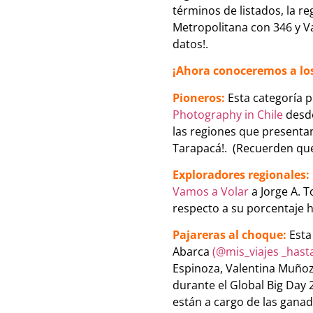
términos de listados, la re
Metropolitana con 346 y Va
datos!.
¡Ahora conoceremos a los
Pioneros:
Esta categoría 
Photography in Chile
desde
las regiones que presentan
Tarapacá!. (Recuerden que 
Exploradores regionales:
Vamos a Volar
a Jorge A. T
respecto a su porcentaje hi
Pajareras al choque:
Esta 
Abarca
(@mis_viajes _hast
Espinoza, Valentina Muñoz,
durante el Global Big Day 
están a cargo de las ganad