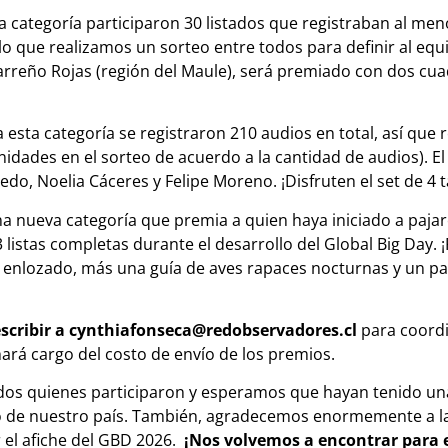
a categoría participaron 30 listados que registraban al me
lo que realizamos un sorteo entre todos para definir al equ
arreño Rojas (región del Maule), será premiado con dos cua
 esta categoría se registraron 210 audios en total, así que
nidades en el sorteo de acuerdo a la cantidad de audios). E
do, Noelia Cáceres y Felipe Moreno. ¡Disfruten el set de 4
a nueva categoría que premia a quien haya iniciado a pajar
 listas completas durante el desarrollo del Global Big Day. 
o enlozado, más una guía de aves rapaces nocturnas y un p
scribir a cynthiafonseca@redobservadores.cl
para coordi
ará cargo del costo de envío de los premios.
os quienes participaron y esperamos que hayan tenido un
o de nuestro país. También, agradecemos enormemente a la
 el afiche del GBD 2026.
¡Nos volvemos a encontrar para e