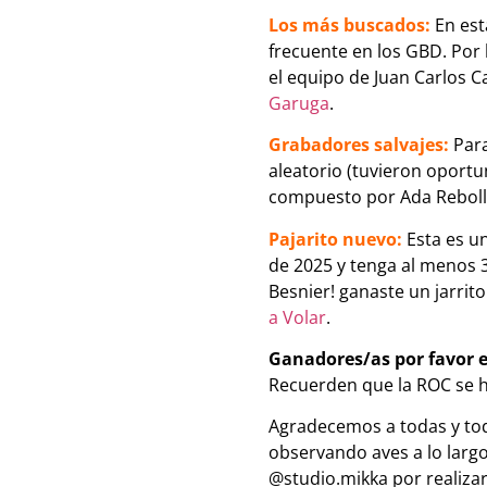
Los más buscados:
En est
frecuente en los GBD. Por 
el equipo de Juan Carlos C
Garuga
.
Grabadores salvajes:
Para
aleatorio (tuvieron oportu
compuesto por Ada Rebolle
Pajarito nuevo:
Esta es un
de 2025 y tenga al menos 3
Besnier! ganaste un jarrit
a Volar
.
Ganadores/as por favor e
Recuerden que la ROC se h
Agradecemos a todas y tod
observando aves a lo larg
@studio.mikka por realizar